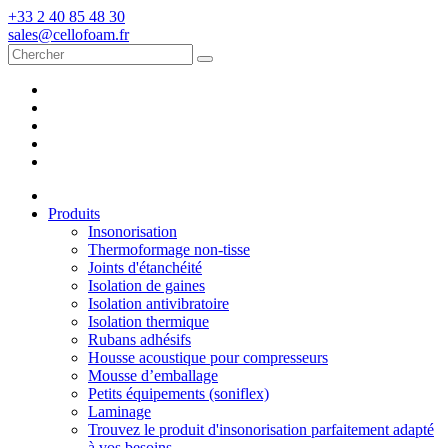
+33 2 40 85 48 30
sales@cellofoam.fr
Produits
Insonorisation
Thermoformage non-tisse
Joints d'étanchéité
Isolation de gaines
Isolation antivibratoire
Isolation thermique
Rubans adhésifs
Housse acoustique pour compresseurs
Mousse d’emballage
Petits équipements (soniflex)
Laminage
Trouvez le produit d'insonorisation parfaitement adapté
à vos besoins