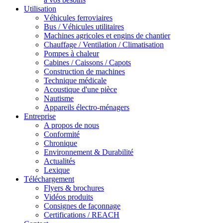
Utilisation
Véhicules ferroviaires
Bus / Véhicules utilitaires
Machines agricoles et engins de chantier
Chauffage / Ventilation / Climatisation
Pompes à chaleur
Cabines / Caissons / Capots
Construction de machines
Technique médicale
Acoustique d'une pièce
Nautisme
Appareils électro-ménagers
Entreprise
A propos de nous
Conformité
Chronique
Environnement & Durabilité
Actualités
Lexique
Téléchargement
Flyers & brochures
Vidéos produits
Consignes de façonnage
Certifications / REACH