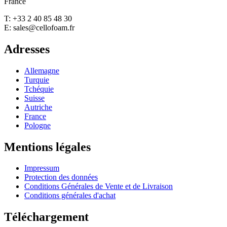
France
T: +33 2 40 85 48 30
E: sales@cellofoam.fr
Adresses
Allemagne
Turquie
Tchéquie
Suisse
Autriche
France
Pologne
Mentions légales
Impressum
Protection des données
Conditions Générales de Vente et de Livraison
Conditions générales d'achat
Téléchargement