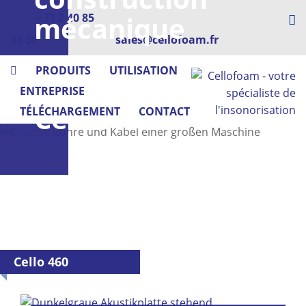
mécanique
+33 2 40 85
48 30
sales@cellofoam.fr
-
PRODUITS
UTILISATION
avec
ENTREPRISE
Cellofoam
TÉLÉCHARGEMENT
CONTACT
Cello 460