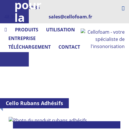
pour
+33 2 40 85
la
48 30
sales@cellofoam.fr
technique
PRODUITS
UTILISATION
médicale
ENTREPRISE
TÉLÉCHARGEMENT
CONTACT
Cello Rubans Adhésifs