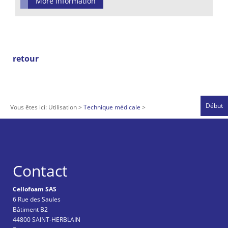
More information
retour
Début
Vous êtes ici:
Utilisation
Technique médicale
Contact
Cellofoam SAS
6 Rue des Saules
Bâtiment B2
44800 SAINT-HERBLAIN