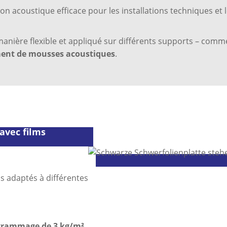
ion acoustique efficace pour les installations techniques et
e manière flexible et appliqué sur différents supports – com
ent de mousses acoustiques
.
avec films
s adaptés à différentes
grammage de 3 kg/m²,