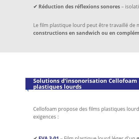
✔ Réduction des réflexions sonores
– isolat
Le film plastique lourd peut être travaillé d
constructions en sandwich ou en complém
Solutions d'insonorisation Cellofoam 
plastiques lourds
Cellofoam propose des films plastiques lourd
exigences :
✔
EVA 3-01
– Film plastique lourd léger d'un