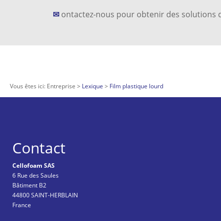
✉
ontactez-nous pour obtenir des solutions d
Vous êtes ici:
Entreprise
Lexique
Film plastique lourd
Contact
Cellofoam SAS
6 Rue des Saules
Bâtiment B2
44800 SAINT-HERBLAIN
France