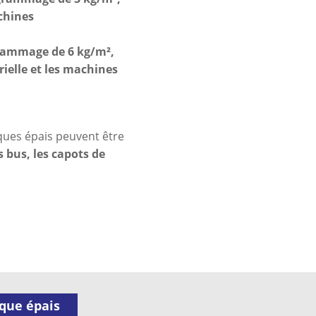
achines
rammage de 6 kg/m²,
rielle et les machines
tiques épais peuvent être
s bus, les capots de
ique épais