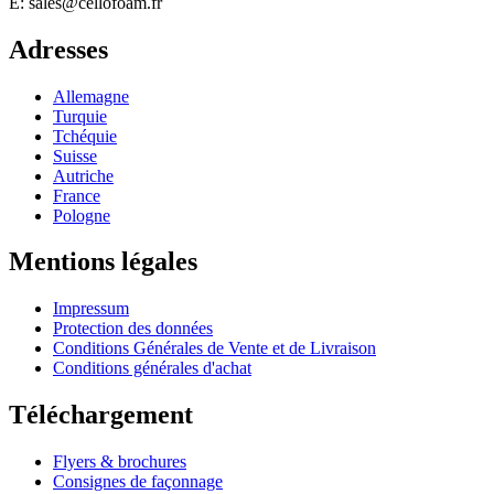
E: sales@cellofoam.fr
Adresses
Allemagne
Turquie
Tchéquie
Suisse
Autriche
France
Pologne
Mentions légales
Impressum
Protection des données
Conditions Générales de Vente et de Livraison
Conditions générales d'achat
Téléchargement
Flyers & brochures
Consignes de façonnage