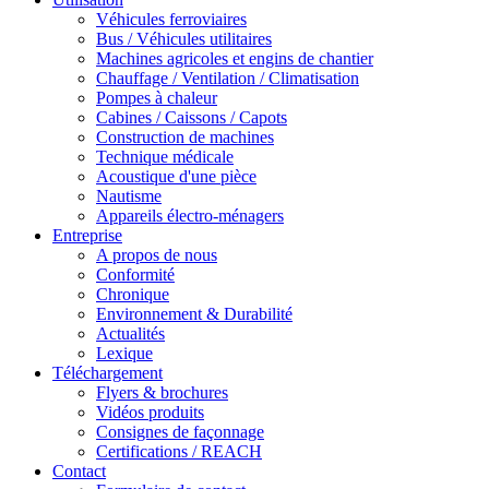
Véhicules ferroviaires
Bus / Véhicules utilitaires
Machines agricoles et engins de chantier
Chauffage / Ventilation / Climatisation
Pompes à chaleur
Cabines / Caissons / Capots
Construction de machines
Technique médicale
Acoustique d'une pièce
Nautisme
Appareils électro-ménagers
Entreprise
A propos de nous
Conformité
Chronique
Environnement & Durabilité
Actualités
Lexique
Téléchargement
Flyers & brochures
Vidéos produits
Consignes de façonnage
Certifications / REACH
Contact