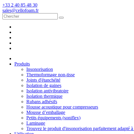
+33 2 40 85 48 30
sales@cellofoam.fr
Produits
Insonorisation
Thermoformage non-tisse
Joints d'étanchéité
Isolation de gaines
Isolation antivibratoire
Isolation thermique
Rubans adhésifs
Housse acoustique pour compresseurs
Mousse d’emballage
Petits équipements (soniflex)
Laminage
Trouvez le produit d'insonorisation parfaitement adapté à
Utilisation